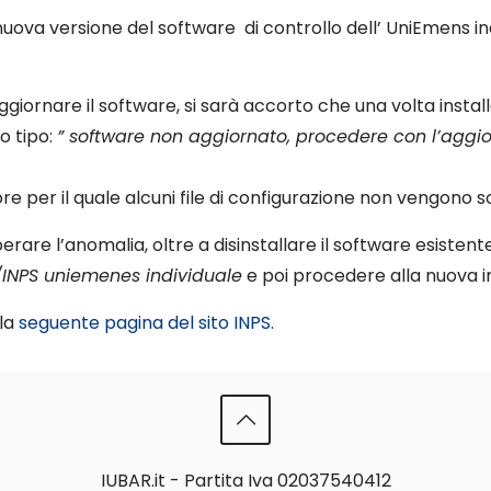
a nuova versione del software di controllo dell’ UniEmens i
giornare il software, si sarà accorto che una volta instal
o tipo:
” software non aggiornato, procedere con l’aggio
ore per il quale alcuni file di configurazione non vengono sos
are l’anomalia, oltre a disinstallare il software esistente,
INPS uniemenes individuale
e poi procedere alla nuova in
lla
seguente pagina del sito INPS.
IUBAR.it - Partita Iva 02037540412